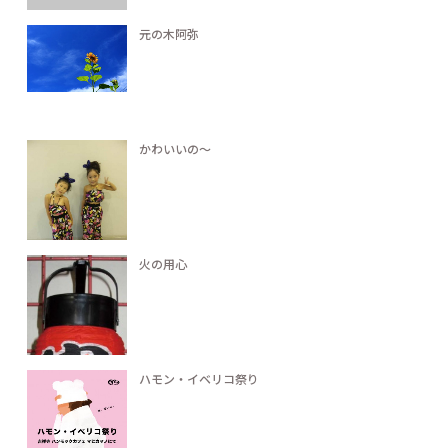
元の木阿弥
かわいいの～
火の用心
ハモン・イベリコ祭り