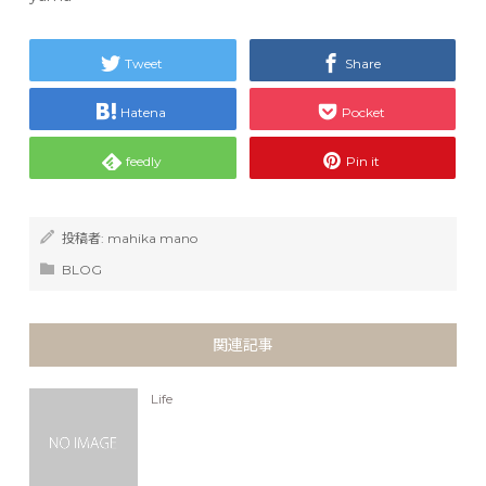
Tweet
Share
Hatena
Pocket
feedly
Pin it
投稿者:
mahika mano
BLOG
関連記事
Life