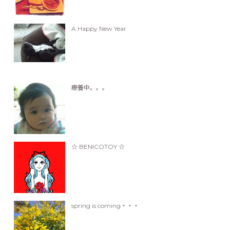
A Happy New Year
療養中。。。
☆ BENICOTOY ☆
spring is coming・・・