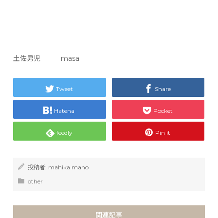
土佐男児 masa
Tweet
Share
Hatena
Pocket
feedly
Pin it
投稿者:
mahika mano
other
関連記事