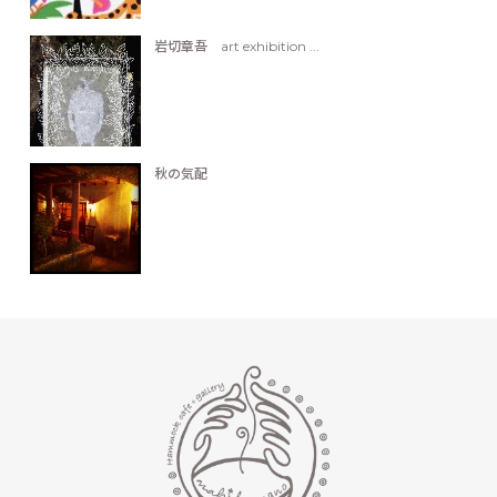
岩切章吾 art exhibition ...
秋の気配