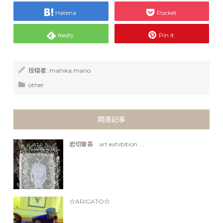
Hatena
Pocket
feedly
Pin it
投稿者:
mahika mano
other
関連記事
岩切章吾 art exhibition ...
☆ARIGATO☆