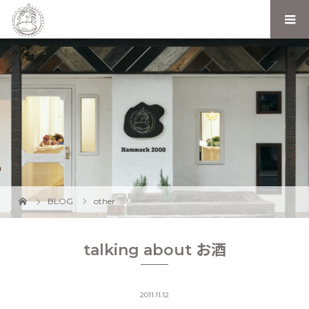
BLOG
other
talking about お酒
2011.11.12