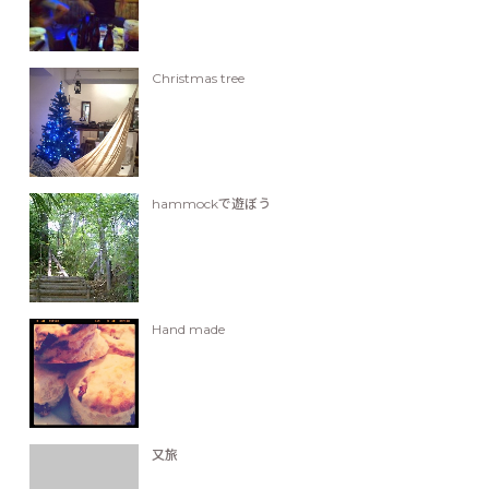
Christmas tree
hammockで遊ぼう
Hand made
又旅