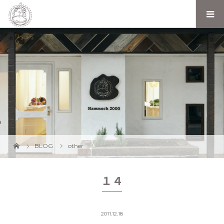
BLOG
other
１４
2011.12.18