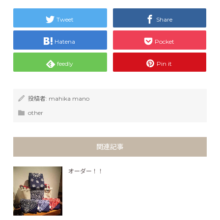
Tweet
Share
Hatena
Pocket
feedly
Pin it
投稿者:
mahika mano
other
関連記事
オーダー！！