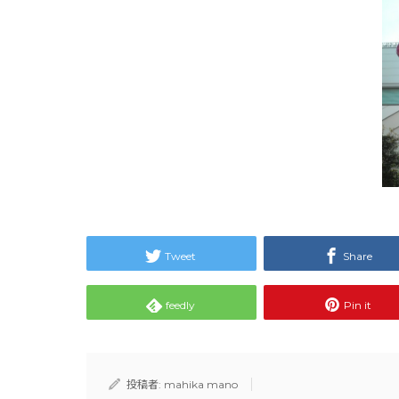
Tweet
Share
feedly
Pin it
投稿者:
mahika mano