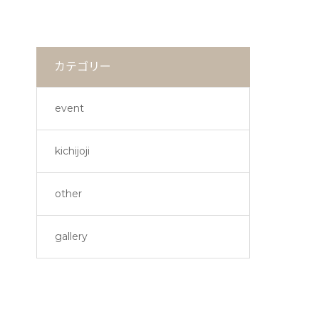
カテゴリー
event
kichijoji
other
gallery