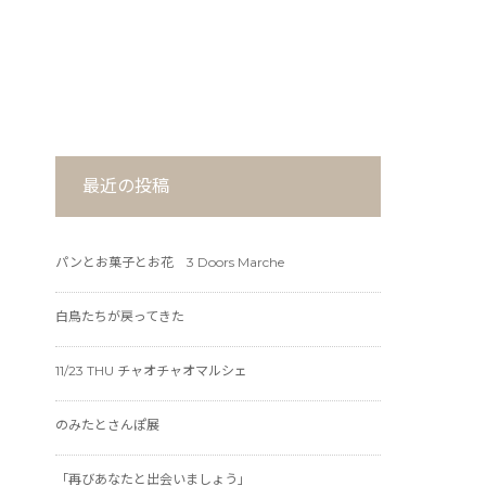
最近の投稿
パンとお菓子とお花 3 Doors Marche
白鳥たちが戻ってきた
11/23 THU チャオチャオマルシェ
のみたとさんぽ展
「再びあなたと出会いましょう」