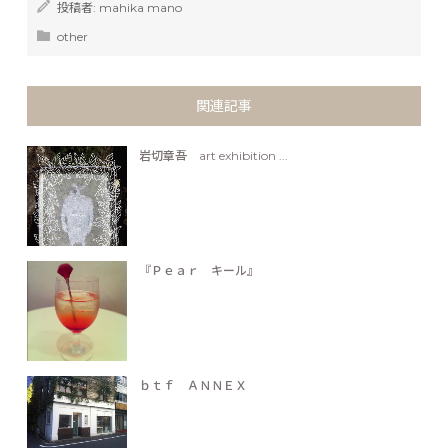
投稿者:
mahika mano
other
関連記事
岩切章吾 art exhibition ...
『Ｐｅａｒ キール』
ｂｔｆ ＡＮＮＥＸ