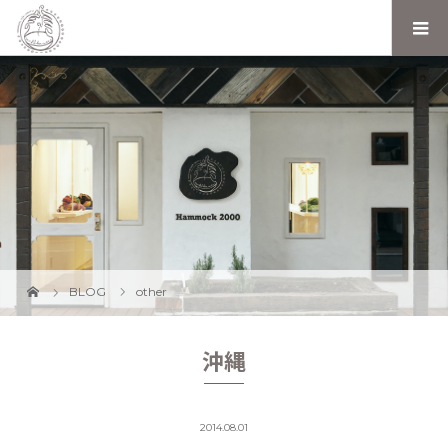
BLOG
other
沖縄
2014.08.01