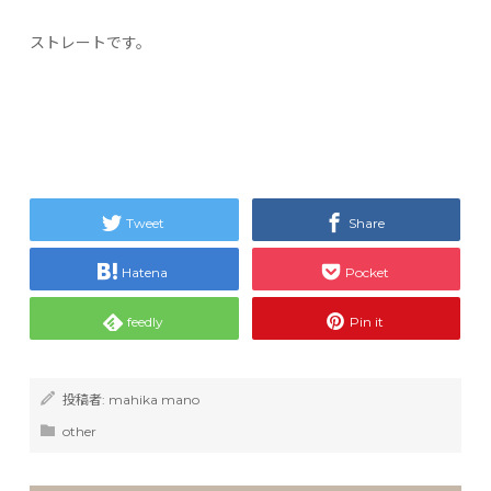
ストレートです。
Tweet
Share
Hatena
Pocket
feedly
Pin it
投稿者:
mahika mano
other