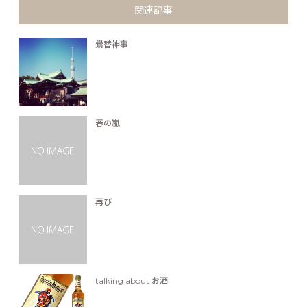
関連記事
鷽替神事
春の嵐
再び
talking about お酒