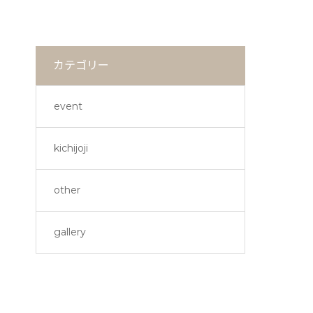
カテゴリー
event
kichijoji
other
gallery