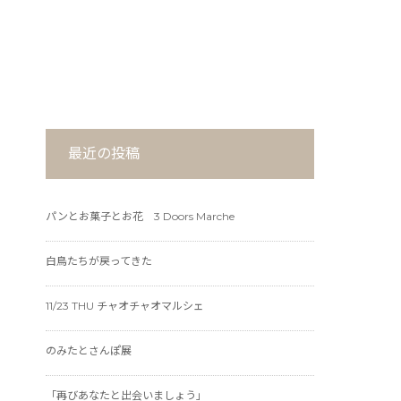
最近の投稿
パンとお菓子とお花 3 Doors Marche
白鳥たちが戻ってきた
11/23 THU チャオチャオマルシェ
のみたとさんぽ展
「再びあなたと出会いましょう」