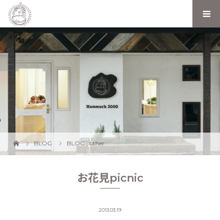
BLOG
BLOG
,
other
お花見picnic
2013.03.19