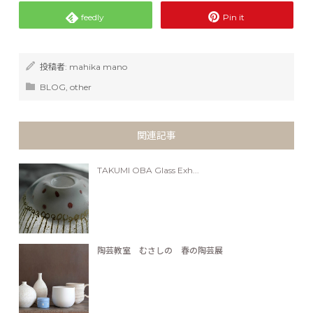
feedly
Pin it
投稿者:
mahika mano
BLOG
,
other
関連記事
TAKUMI OBA Glass Exh...
陶芸教室 むさしの 春の陶芸展