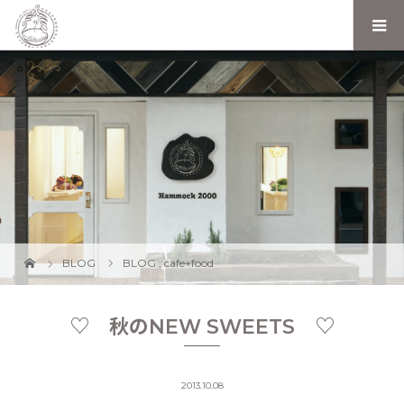
BLOG
BLOG
,
cafe+food
♡ 秋のNEW SWEETS ♡
2013.10.08