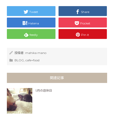
Tweet
Share
Hatena
Pocket
feedly
Pin it
投稿者:
mahika mano
BLOG
,
cafe+food
関連記事
5月の店休日