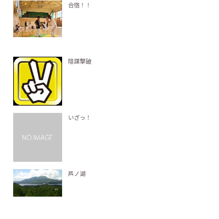
合宿！！
陰謀撃破
いざっ！
芦ノ湖