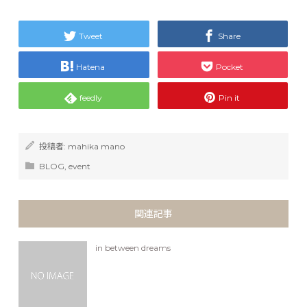
Tweet
Share
Hatena
Pocket
feedly
Pin it
投稿者:
mahika mano
BLOG
,
event
関連記事
in between dreams