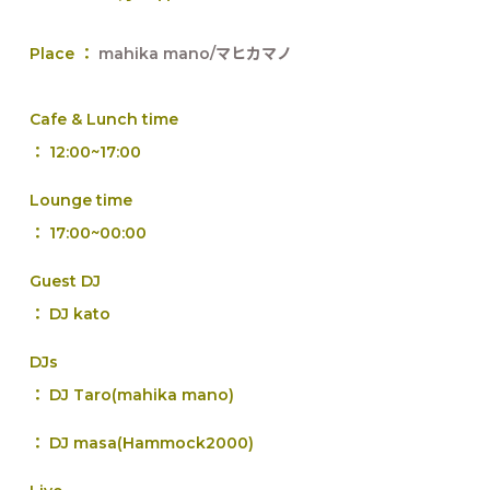
Place ：
mahika mano/マヒカマノ
Cafe & Lunch time
： 12:00~17:00
Lounge time
： 17:00~00:00
Guest DJ
： DJ kato
DJs
： DJ Taro(mahika mano)
： DJ masa(Hammock2000)