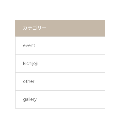
カテゴリー
event
kichijoji
other
gallery