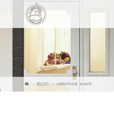
BLOG
cafe+food
,
event