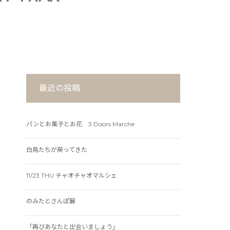
最近の投稿
パンとお菓子とお花 3 Doors Marche
白鳥たちが戻ってきた
11/23 THU チャオチャオマルシェ
のみたとさんぽ展
「再びあなたと出会いましょう」