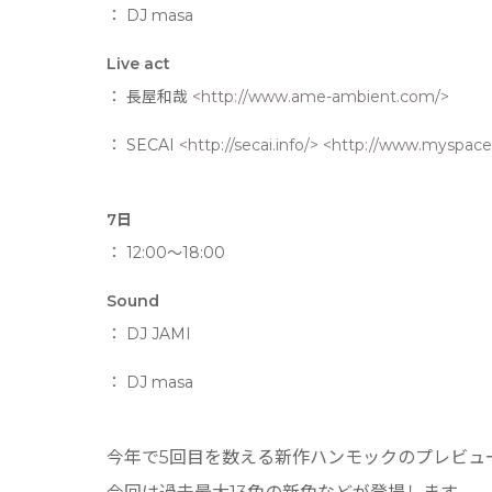
： DJ masa
Live act
： 長屋和哉
<http://www.ame-ambient.com/>
： SECAI
<http://secai.info/>
<http://www.myspace
7日
： 12:00〜18:00
Sound
： DJ JAMI
： DJ masa
今年で5回目を数える新作ハンモックのプレビュ