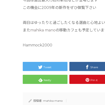
今回は過去最大13色の新色などが登場します
この機会に2009年の新作をぜひ御覧下さい
両日はゆったりと過ごしたくなる選曲と心地よ
また
mahika mano
の移動カフェも予定していま
Hammock2000
Tweet
Share
feedly
Pin it
投稿者:
mahika mano