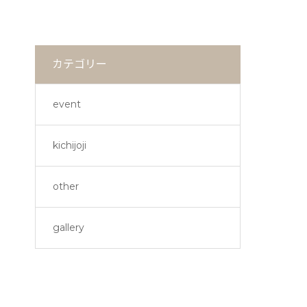
カテゴリー
event
kichijoji
other
gallery