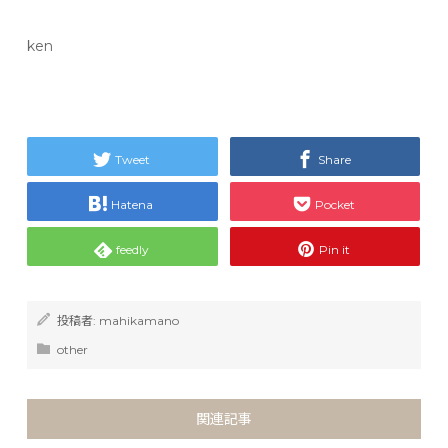
ken
Tweet
Share
Hatena
Pocket
feedly
Pin it
投稿者:
mahikamano
other
関連記事