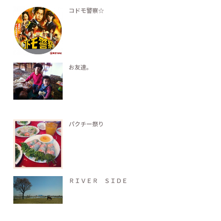
コドモ警察☆
お友達。
パクチー祭り
ＲＩＶＥＲ ＳＩＤＥ