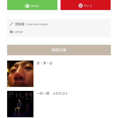
feedly
Pin it
投稿者:
mahika mano
other
関連記事
日・笑・必
一日一源 ふたたび♪