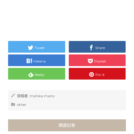
Tweet
Share
Hatena
Pocket
feedly
Pin it
投稿者:
mahika mano
other
関連記事