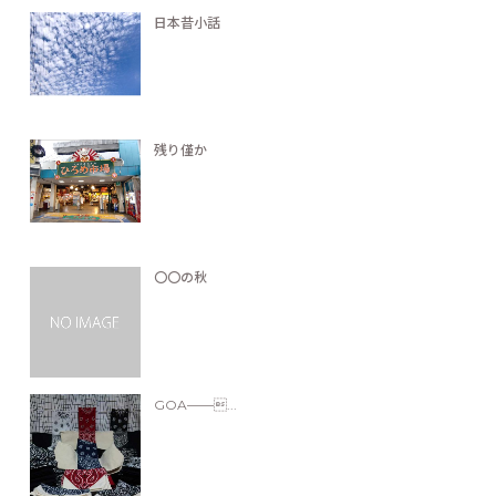
日本昔小話
残り僅か
〇〇の秋
GOA——...