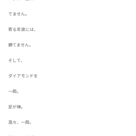
でません。
寄る年波には、
勝てません。
そして、
ダイアモンドを
一周。
足が棒。
高々、一周。