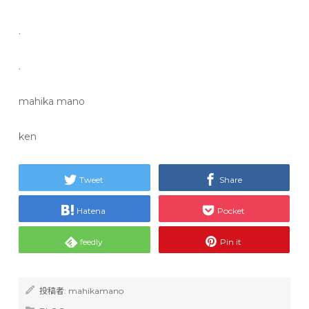
.
.
mahika mano
ken
Tweet
Share
Hatena
Pocket
feedly
Pin it
投稿者:
mahikamano