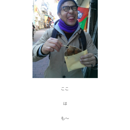
ここ
は
も〜