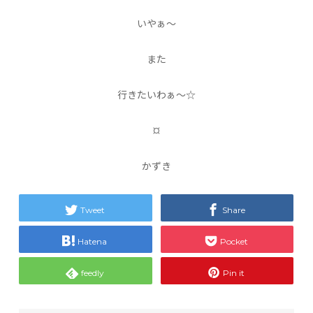
いやぁ〜
また
行きたいわぁ〜☆
¤
かずき
Tweet
Share
Hatena
Pocket
feedly
Pin it