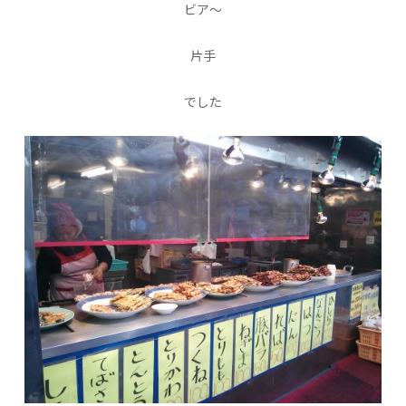
ビア〜
片手
でした