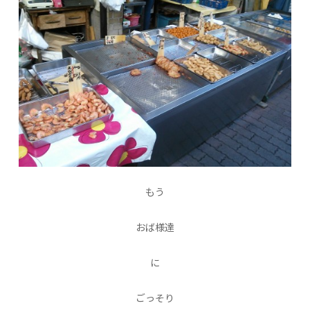
もう
おば様達
に
ごっそり