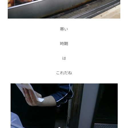
寒い
時期
は
これだね