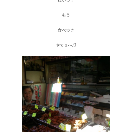
はいっ！
もう
食べ歩き
やでぇ〜♫