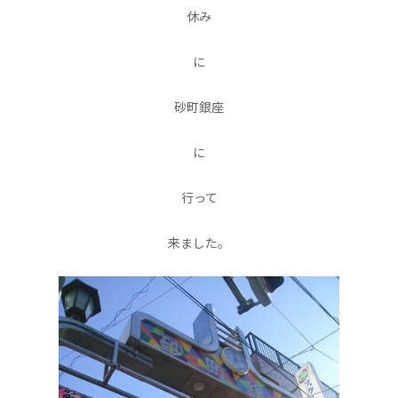
休み
に
砂町銀座
に
行って
来ました。