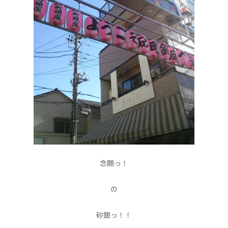
念願っ！
の
砂銀っ！！