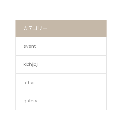
カテゴリー
event
kichijoji
other
gallery