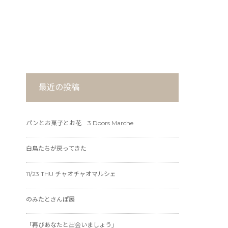
最近の投稿
パンとお菓子とお花 3 Doors Marche
白鳥たちが戻ってきた
11/23 THU チャオチャオマルシェ
のみたとさんぽ展
「再びあなたと出会いましょう」