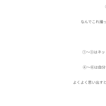
なんでこれ撮
①～③はネッ
④～⑥は自分
よくよく思い出す