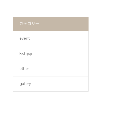
カテゴリー
event
kichijoji
other
gallery