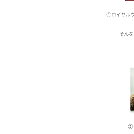
①ロイヤル
そんな
②