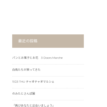
最近の投稿
パンとお菓子とお花 3 Doors Marche
白鳥たちが戻ってきた
11/23 THU チャオチャオマルシェ
のみたとさんぽ展
「再びあなたと出会いましょう」