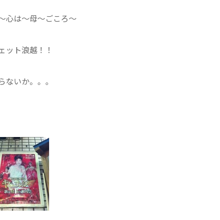
～心は～母～ごころ～
ェット浪越！！
らないか。。。