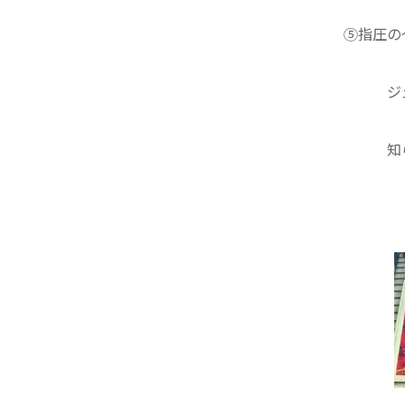
⑤指圧の
ジ
知