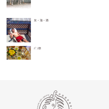
友・海・酒
ﾊﾟﾝ祭