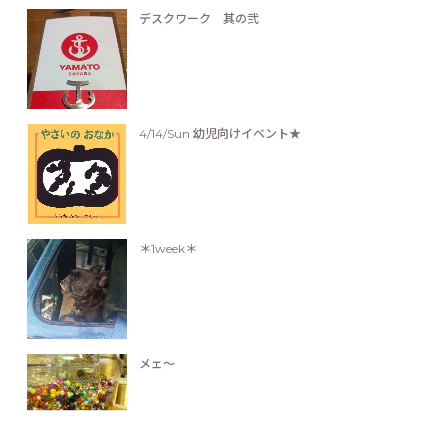
デスクワーク 其の弐
4/14/Sun 幼児向けイベント★
＊1week＊
メェ～