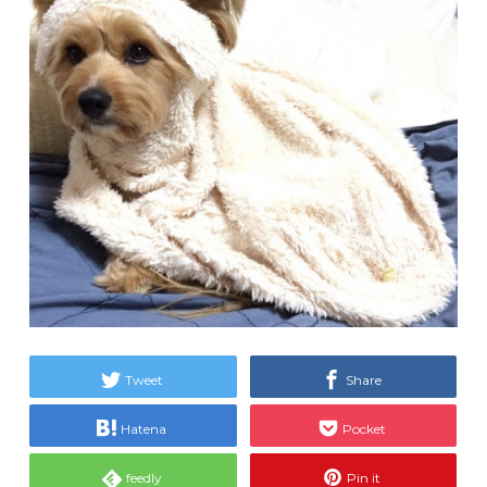
Tweet
Share
Hatena
Pocket
feedly
Pin it