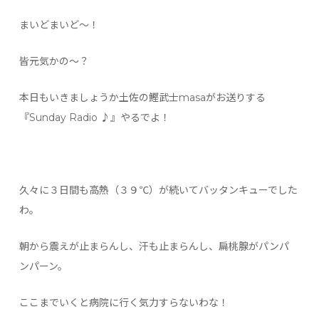
まいどまいど〜！
皆元気かの〜？
本日もいきましょうか土佐の鰹武士masaがお送りする
『Sunday Radio ♪』やるでよ！
久々に３日間も高熱（３９℃）が続いてバッタンキューでした
わ。
朝から震えが止まらんし、汗も止まらんし、扁桃腺がパンパ
ンパーン。
ここまでいくと病院に行く気力すらないわな！