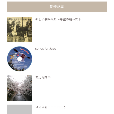
関連記事
新しい朝が来た〜希望の朝〜だ♪
songs for Japan
花より団子
スマふぉーーーーーぅ