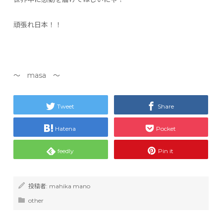
頑張れ日本！！
〜 masa 〜
Tweet
Share
Hatena
Pocket
feedly
Pin it
投稿者:
mahika mano
other