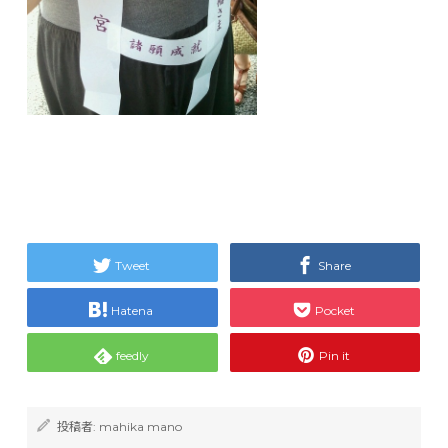
Tweet
Share
Hatena
Pocket
feedly
Pin it
投稿者:
mahika mano