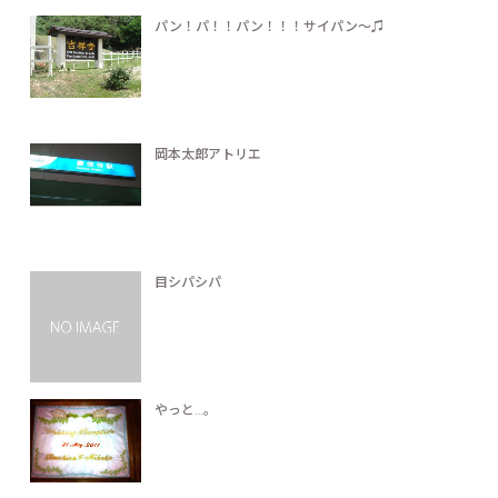
パン！パ！！パン！！！サイパン〜♫
岡本太郎アトリエ
目シパシパ
やっと…。