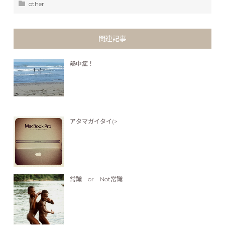
other
関連記事
熱中症！
アタマガイタイ(>
常識 or Not常識