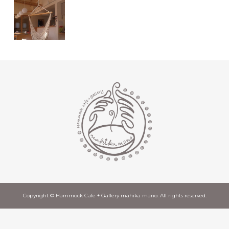
Copyright © Hammock Cafe + Gallery mahika mano. All rights reserved.