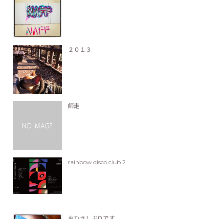
２０１３
師走
rainbow disco club 2...
おひさしぶりです