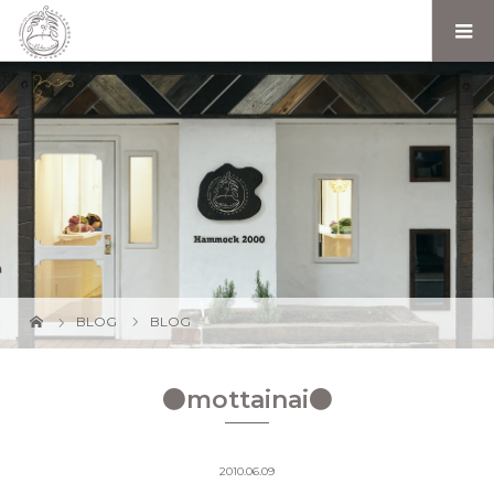
BLOG
BLOG
●mottainai●
2010.06.09