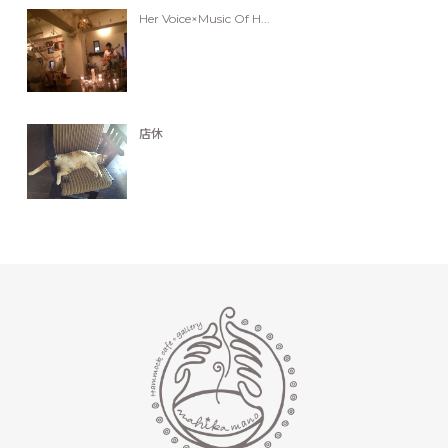
Her Voice×Music Of H...
店休