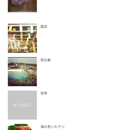
風鈴
宮古島
世界
海の老いたヤツ