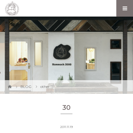
BLOG
other
30
2011.11.19