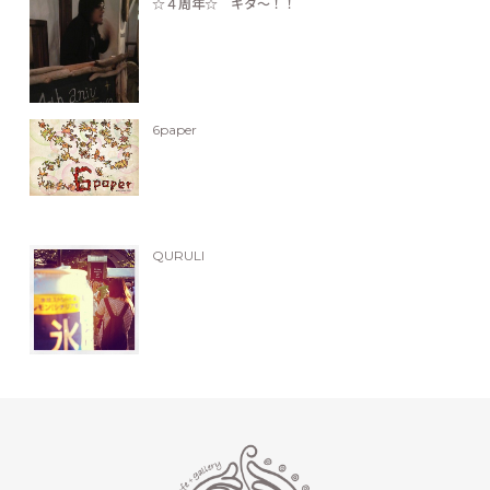
☆４周年☆ キタ〜！！
6paper
QURULI