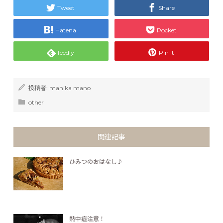
Tweet
Share
Hatena
Pocket
feedly
Pin it
投稿者:
mahika mano
other
関連記事
ひみつのおはなし♪
熱中症注意！