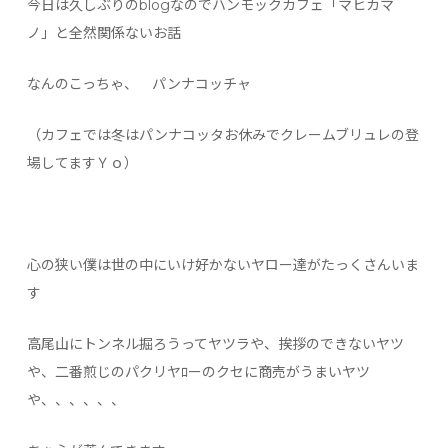
今日は久しぶりのblogなのでハンモックカフェ「マヒカマ
ノ」と全然関係ないお話
なんのこっちゃ、 パンナコッチャ
（カフェでは冬はパンナコッタお休みでクレームブリュレの登
場してますＹｏ）
心の狭い僕は世の中にいけ好かないヤロー達がたっくさんいま
す
高尾山にトンネル掘ろうってヤツラや、挨拶のできないヤツ
や、二番煎じのパクリヤﾛーのクセに商売がうまいヤツ
や、、、、、、