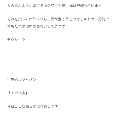
人の喜ぶように媚びるあのワザと感、僕は見破っています
それを知ってかヤツラも、僕が食そうものならキトサン分泌で
胃もたれ地獄をお見舞いしてきます
チクショウ
目覚めよジャパン
「エビは虫」
今日ここに高らかに宣言します