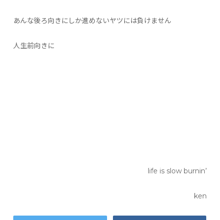
あんな後ろ向きにしか進めないヤツには負けません
人生前向きに
life is slow burnin’
ken