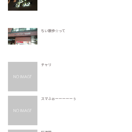
ちい散歩☆って
チャリ
スマふぉーーーーーぅ