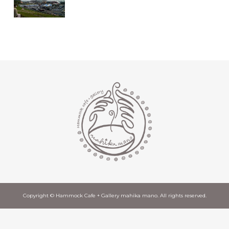
Copyright © Hammock Cafe + Gallery mahika mano. All rights reserved.