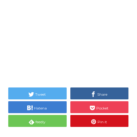
Tweet
Share
Hatena
Pocket
feedly
Pin it