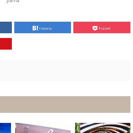
yama
Hatena
Pocket