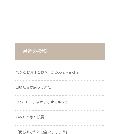
最近の投稿
パンとお菓子とお花 3 Doors Marche
白鳥たちが戻ってきた
11/23 THU チャオチャオマルシェ
のみたとさんぽ展
「再びあなたと出会いましょう」