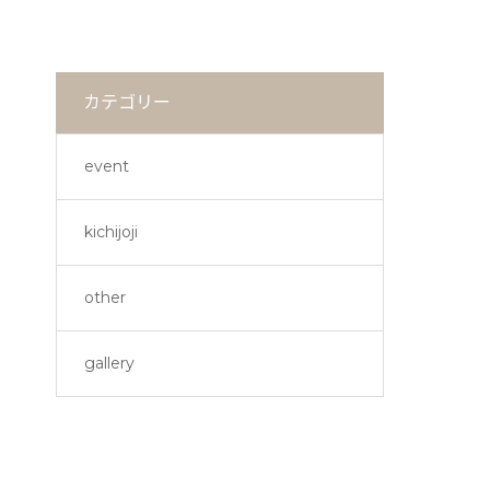
カテゴリー
event
kichijoji
other
gallery