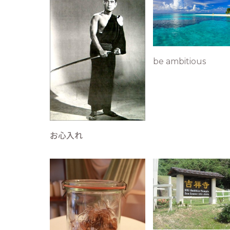
be ambitious
お心入れ