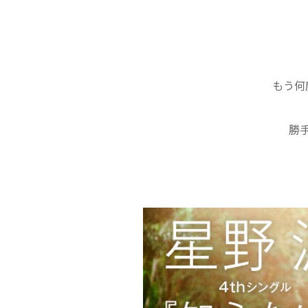
もう何
勝