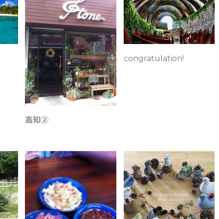
congratulation!
高知②