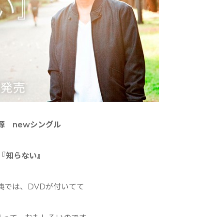
源 newシングル
『知らない』
典では、DVDが付いてて