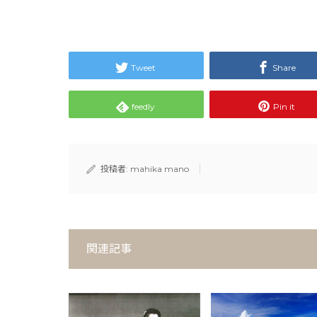
Tweet
Share
feedly
Pin it
投稿者:
mahika mano
関連記事