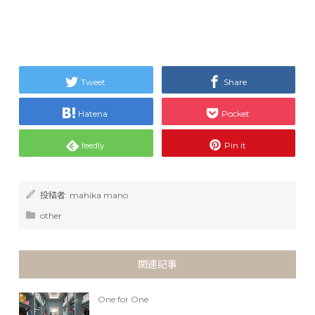
Tweet
Share
Hatena
Pocket
feedly
Pin it
投稿者:
mahika mano
other
関連記事
One for One