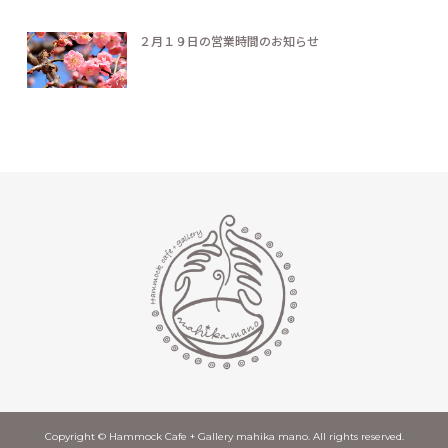
２月１９日の営業時間のお知らせ
Copyright © Hammock Cafe + Gallery mahika mano. All rights reserved.