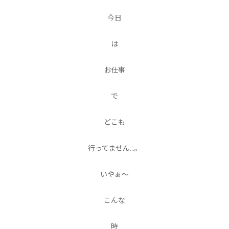
今日
は
お仕事
で
どこも
行ってません…。
いやぁ〜
こんな
時