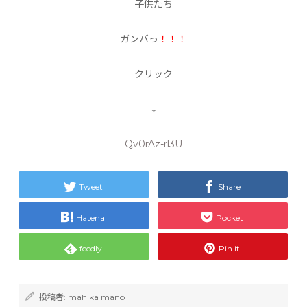
子供たち
ガンバっ
！！！
クリック
↓
Qv0rAz-rl3U
Tweet
Share
Hatena
Pocket
feedly
Pin it
投稿者:
mahika mano