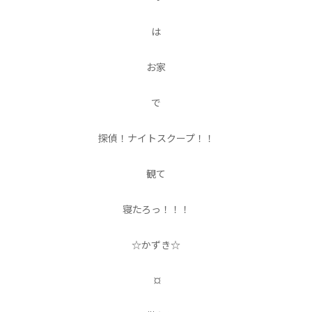
は
お家
で
探偵！ナイトスクープ！！
観て
寝たろっ！！！
☆かずき☆
¤