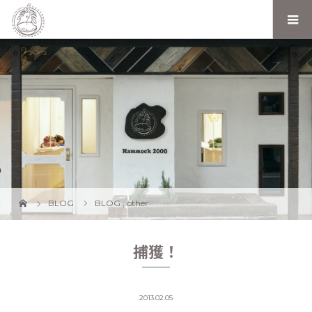
BLOG
BLOG
,
other
捕獲！
2013.02.05