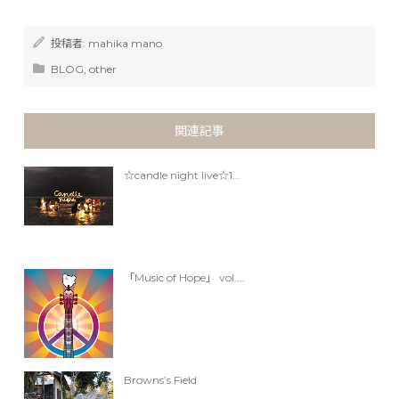
投稿者:
mahika mano
BLOG
,
other
関連記事
☆candle night live☆1...
「Music of Hope」 vol....
Browns’s Field