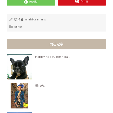
feedly
Pin it
投稿者:
mahika mano
other
関連記事
Happy happy Birth da...
憧れの…