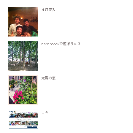
４月突入
hammockで遊ぼう♯３
太陽の恵
１４