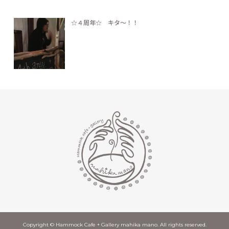
☆４周年☆ キタ〜！！
Copyright © Hammock Cafe + Gallery mahika mano. All rights reserved.