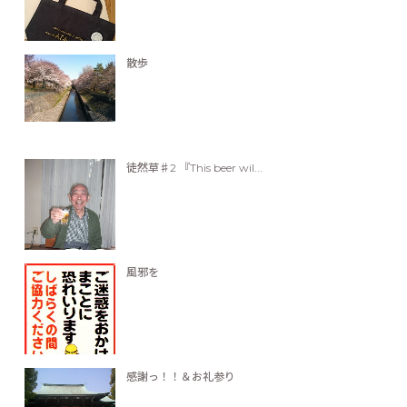
散歩
徒然草♯2 『This beer wil...
風邪を
感謝っ！！＆お礼参り