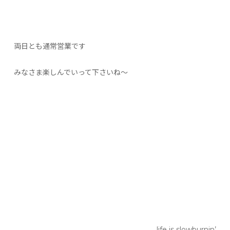
両日とも通常営業です
みなさま楽しんでいって下さいね〜
life is slowburnin’