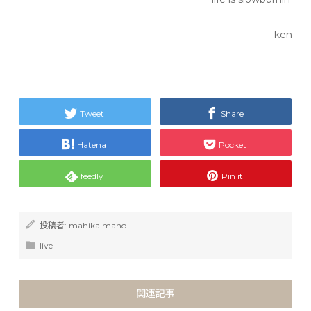
ken
Tweet
Share
Hatena
Pocket
feedly
Pin it
投稿者:
mahika mano
live
関連記事