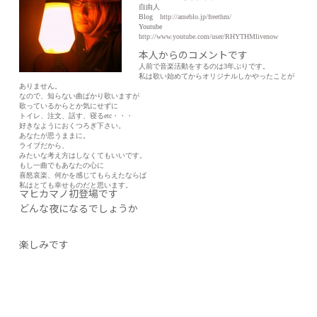
自由人
Blog
http://ameblo.jp/freethm/
Youtube
http://www.youtube.com/user/RHYTHMlivenow
本人からのコメントです
人前で音楽活動をするのは3年ぶりです。
私は歌い始めてからオリジナルしかやったことが
ありません。
なので、知らない曲ばかり歌いますが
歌っているからとか気にせずに
トイレ、注文、話す、寝るetc・・・
好きなようにおくつろぎ下さい。
あなたが思うままに。
ライブだから、
みたいな考え方はしなくてもいいです。
もし一曲でもあなたの心に
喜怒哀楽、何かを感じてもらえたならば
私はとても幸せものだと思います。
マヒカマノ初登場です
どんな夜になるでしょうか
楽しみです