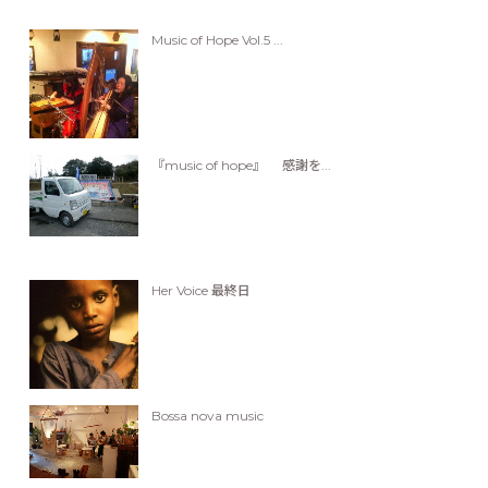
Music of Hope Vol.5 ...
『music of hope』 感謝を...
Her Voice 最終日
Bossa nova music