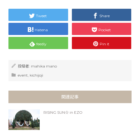
Tweet
Share
Hatena
Pocket
feedly
Pin it
投稿者:
mahika mano
event
,
kichijoji
関連記事
RISING SUN☆ in EZO