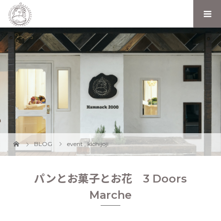
BLOG
event
,
kichijoji
パンとお菓子とお花 3 Doors
Marche