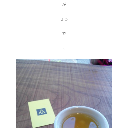
が
３っ
で
↓