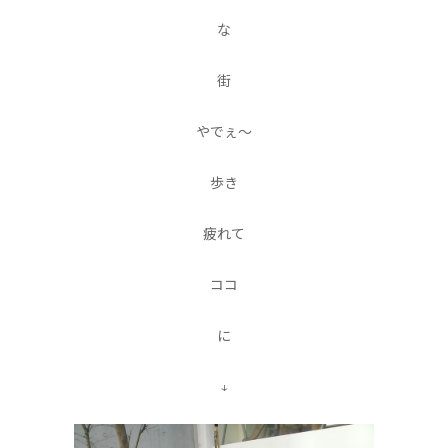
な
街
やでぇ〜
歩き
疲れて
ココ
に
↓