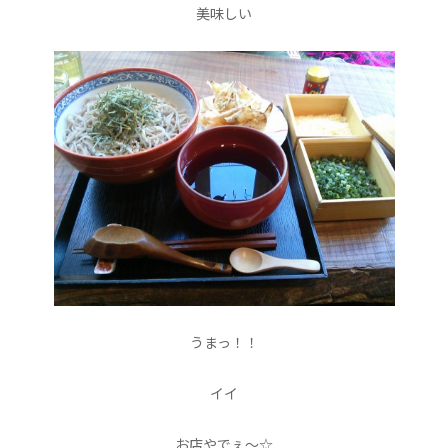
美味しい
うまっ！！
イイ
お店やでぇ〜☆