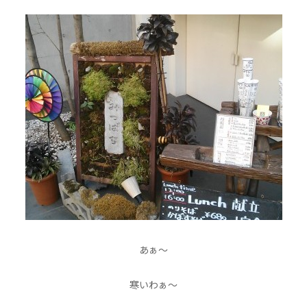
あぁ〜
寒いわぁ〜