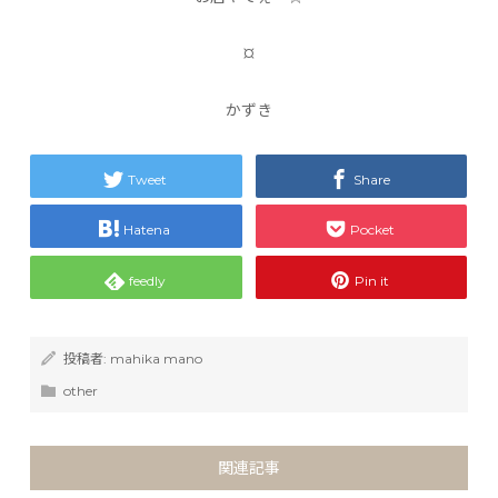
¤
かずき
Tweet
Share
Hatena
Pocket
feedly
Pin it
投稿者:
mahika mano
other
関連記事