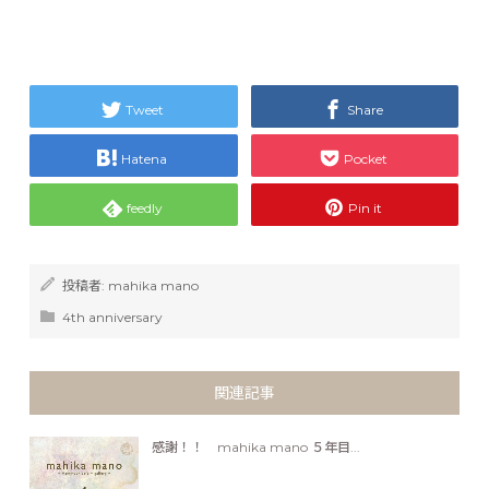
Tweet
Share
Hatena
Pocket
feedly
Pin it
投稿者:
mahika mano
4th anniversary
関連記事
感謝！！ mahika mano ５年目...