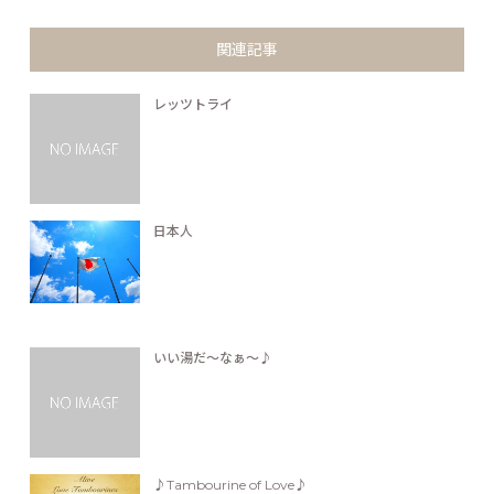
関連記事
レッツトライ
日本人
いい湯だ～なぁ～♪
♪Tambourine of Love♪