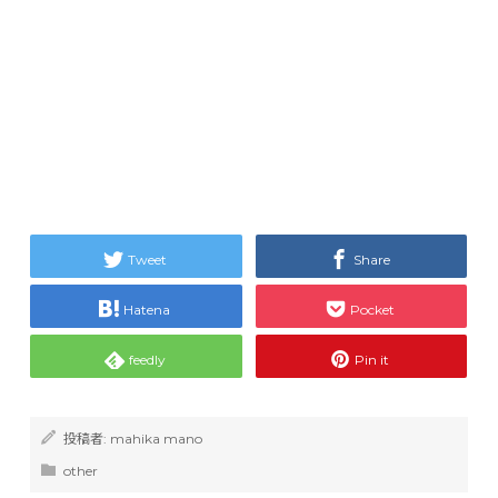
Tweet
Share
Hatena
Pocket
feedly
Pin it
投稿者:
mahika mano
other