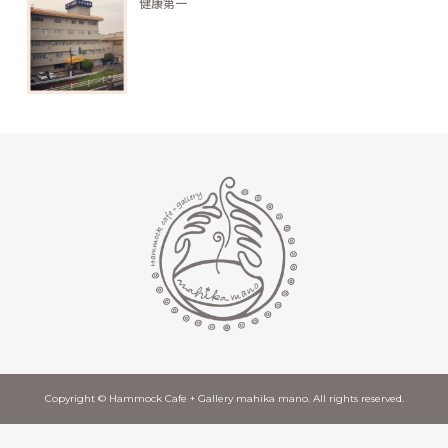
健康第一
Copyright © Hammock Cafe + Gallery mahika mano. All rights reserved.